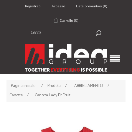
Registrati
Accesso
Lista preventivo
(0)
Carrello
(0)
Pagina iniziale
/
Prodotti
/
ABBIGLIAMENTO
/
Canotte
/
Canotta Lady Fit Fruit