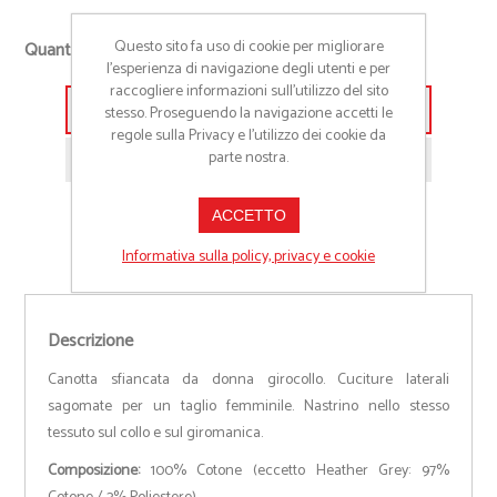
+
Questo sito fa uso di cookie per migliorare
Quantità richiesta
-
l’esperienza di navigazione degli utenti e per
raccogliere informazioni sull’utilizzo del sito
stesso. Proseguendo la navigazione accetti le
Aggiungi alla lista preventivo
regole sulla Privacy e l'utilizzo dei cookie da
parte nostra.
Richiedi informazioni prodotto
ACCETTO
Informativa sulla policy, privacy e cookie
Descrizione
Canotta sfiancata da donna girocollo. Cuciture laterali
sagomate per un taglio femminile. Nastrino nello stesso
tessuto sul collo e sul giromanica.
Composizione:
100% Cotone (eccetto Heather Grey: 97%