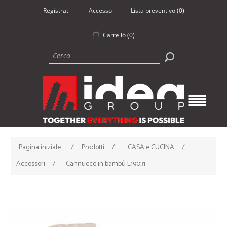
Registrati
Accesso
Lista preventivo
(0)
Carrello
(0)
Pagina iniziale
/
Prodotti
/
CASA e CUCINA
/
Accessori
/
Cannucce in bambù L19031