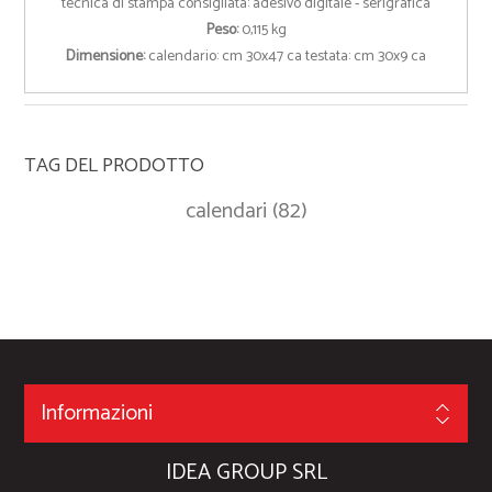
tecnica di stampa consigliata: adesivo digitale - serigrafica
Peso:
0,115 kg
Dimensione:
calendario: cm 30x47 ca testata: cm 30x9 ca
TAG DEL PRODOTTO
calendari
(82)
Informazioni
IDEA GROUP SRL