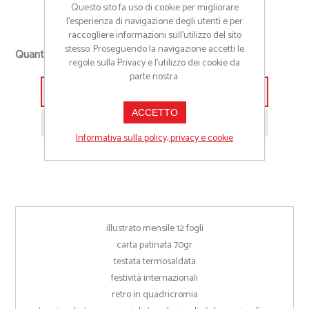
Stampa a colori
Questo sito fa uso di cookie per migliorare
l’esperienza di navigazione degli utenti e per
raccogliere informazioni sull’utilizzo del sito
stesso. Proseguendo la navigazione accetti le
Quantità richiesta
regole sulla Privacy e l'utilizzo dei cookie da
parte nostra.
Aggiungi alla lista preventivo
ACCETTO
Richiedi informazioni prodotto
Informativa sulla policy, privacy e cookie
illustrato mensile 12 fogli
carta patinata 70gr
testata termosaldata
festività internazionali
retro in quadricromia