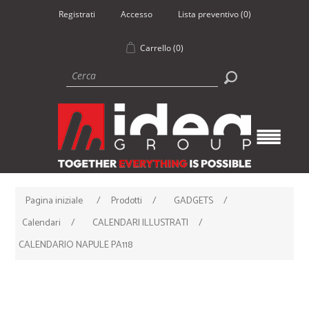
Registrati
Accesso
Lista preventivo
(0)
Carrello
(0)
Pagina iniziale
/
Prodotti
/
GADGETS
/
Calendari
/
CALENDARI ILLUSTRATI
/
CALENDARIO NAPULE PA118