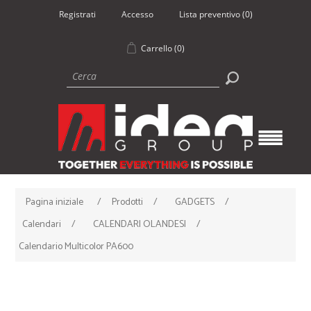
Registrati
Accesso
Lista preventivo
(0)
Carrello
(0)
Pagina iniziale
/
Prodotti
/
GADGETS
/
Calendari
/
CALENDARI OLANDESI
/
Calendario Multicolor PA600