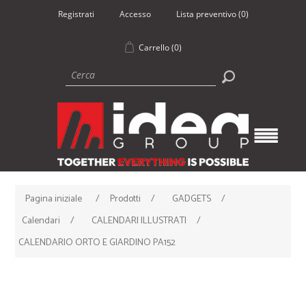
Registrati
Accesso
Lista preventivo
(0)
Carrello
(0)
Pagina iniziale
/
Prodotti
/
GADGETS
/
Calendari
/
CALENDARI ILLUSTRATI
/
CALENDARIO ORTO E GIARDINO PA152