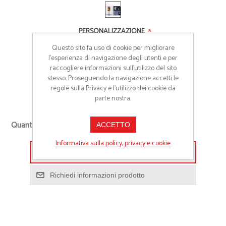
*
PERSONALIZZAZIONE
Questo sito fa uso di cookie per migliorare
Nessuna
l’esperienza di navigazione degli utenti e per
raccogliere informazioni sull’utilizzo del sito
Stampa a 1 colore
stesso. Proseguendo la navigazione accetti le
Stampa a colori
regole sulla Privacy e l'utilizzo dei cookie da
parte nostra.
Quantità richiesta
ACCETTO
Informativa sulla policy, privacy e cookie
Aggiungi alla lista preventivo
Richiedi informazioni prodotto