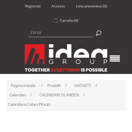
Registrati
Accesso
Lista preventivo
(0)
Carrello
(0)
Pagina iniziale
/
Prodotti
/
GADGETS
/
Calendari
/
CALENDARI OLANDESI
/
Calendario Colors PA430