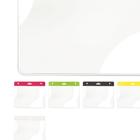
• Camicie
• Cravatte e Foulard
• Maglioni
• Cinture
• Pile
• Orologi da Polso
• Giubbotti
• Spille Portanome
• Gilet
• Occhiali
• Pantaloni
• Ciabatte
• Bermuda
• Calzini
• Tecnico da Lavoro
• Ombrelli
- Guarda tutti -
- Guarda tutti -