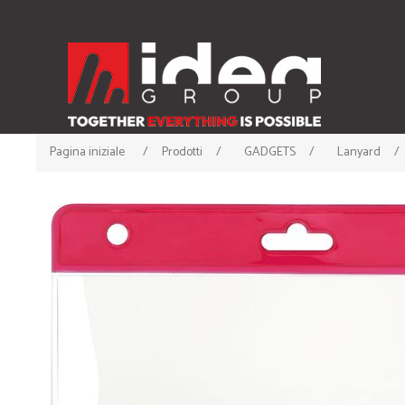
Pagina iniziale
/
Prodotti
/
GADGETS
/
Lanyard
/
ABBIGLIAMENTO
ACCESSORI
• T-shirt
• Cappellini
• Canotte
• Berrette Invernali
• Polo
• Scaldacollo
• Felpe
• Guanti e Sciarpe