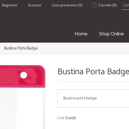
Registrati
Accesso
Lista preventivo
(0)
Carrello
(0)
Home
Shop Online
Bustina Porta Badge
Bustina Porta Badg
SPORT
ESTATE
Bustina porta badge
• Borsoni Sportivi
• Pantaloncin
• Teli palestra
• Borracce
• Zaini e Sacche
• Borse Mare
Cod:
E14158
• Borracce
• Teli mare