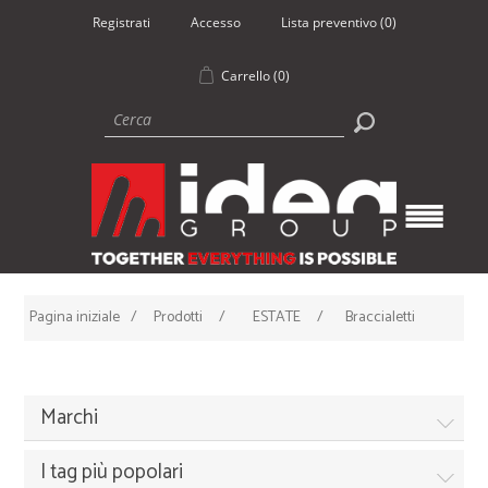
Registrati
Accesso
Lista preventivo
(0)
Carrello
(0)
Pagina iniziale
/
Prodotti
/
ESTATE
/
Braccialetti
Marchi
I tag più popolari