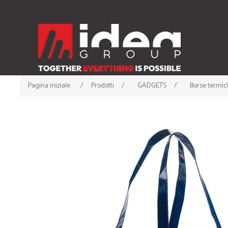
Pagina iniziale
/
Prodotti
/
GADGETS
/
Borse termi
ABBIGLIAMENTO
ACCESSORI
• T-shirt
• Cappellini
• Canotte
• Berrette Invernali
• Polo
• Scaldacollo
• Felpe
• Guanti e Sciarpe