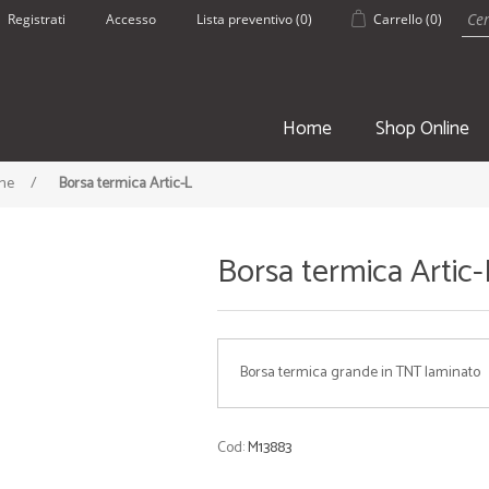
Registrati
Accesso
Lista preventivo
(0)
Carrello
(0)
Home
Shop Online
che
/
Borsa termica Artic-L
Borsa termica Artic-
SPORT
ESTATE
Borsa termica grande in TNT laminato
• Borsoni Sportivi
• Pantaloncin
• Teli palestra
• Borracce
• Zaini e Sacche
• Borse Mare
Cod:
M13883
• Borracce
• Teli mare