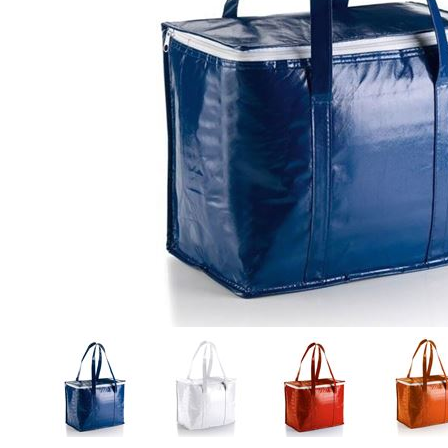
• Camicie
• Cravatte e Foulard
• Maglioni
• Cinture
• Pile
• Orologi da Polso
• Giubbotti
• Spille Portanome
• Gilet
• Occhiali
• Pantaloni
• Ciabatte
• Bermuda
• Calzini
• Tecnico da Lavoro
• Ombrelli
- Guarda tutti -
- Guarda tutti -