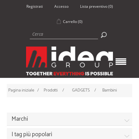
Registrati
Accesso
Lista preventivo
(0)
Carrello
(0)
Pagina iniziale
/
Prodotti
/
GADGETS
/
Bambini
Marchi
I tag più popolari