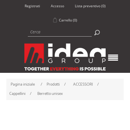
Registrati
Accesso
Lista preventivo
(0)
Carrello
(0)
Pagina iniziale
/
Prodotti
/
ACCESSORI
/
Cappellini
/
Berretto unisex