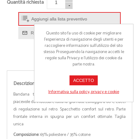
Quantità richiesta
-
Aggiungi alla lista preventivo
Questo sito fa uso di cookie per migliorare
Richiedi informazioni prodotto
l’esperienza di navigazione degli utenti e per
raccogliere informazioni sull’utilizzo del sito
stesso. Proseguendo la navigazione accetti le
regole sulla Privacy e l'utilizzo dei cookie da
parte nostra.
ACCETTO
Descrizione
Informativa sulla policy, privacy e cookie
Bandana tinta unita in tessuto policotone resistente e
piacevole da indossare tutta la giornata. Lavaggio a 60°C. Lacci
di regolazione sul retro. Spacchetto comfort sul retro. Parte
frontale interna in spugna per un comfort ottimale. Taglia
unica
Composizione:
65% poliestere / 35% cotone