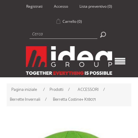
Registrati
Accesso
Lista preventivo
(0)
Carrello
(0)
Pagina iniziale
/
Prodotti
/
ACCESSORI
/
Berrette Invernali
/
Berretta Costine+ K18071