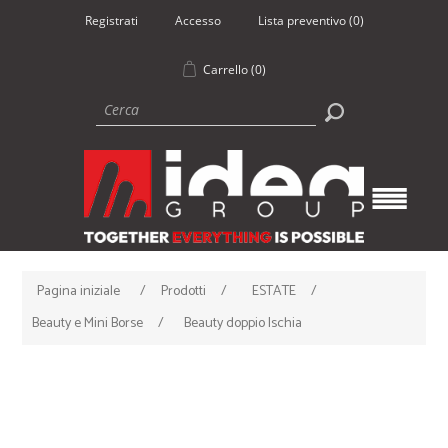
Registrati
Accesso
Lista preventivo
(0)
Carrello
(0)
Pagina iniziale
/
Prodotti
/
ESTATE
/
Beauty e Mini Borse
/
Beauty doppio Ischia