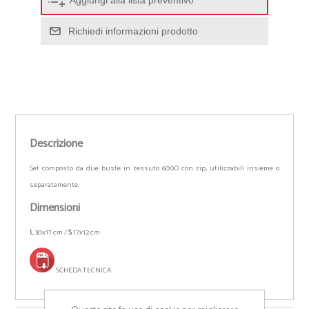
Aggiungi alla lista preventivo
Richiedi informazioni prodotto
Descrizione
Set composto da due buste in tessuto 600D con zip, utilizzabili insieme o
separatamente.
Dimensioni
L
30x17 cm /
S
17x12 cm
SCHEDA TECNICA