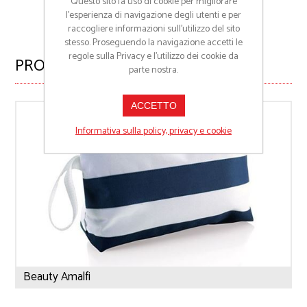
Questo sito fa uso di cookie per migliorare
l’esperienza di navigazione degli utenti e per
raccogliere informazioni sull’utilizzo del sito
stesso. Proseguendo la navigazione accetti le
regole sulla Privacy e l'utilizzo dei cookie da
PRODOTTI CORRELATI
parte nostra.
ACCETTO
Informativa sulla policy, privacy e cookie
Beauty Amalfi