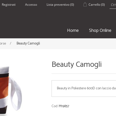
Registrati
Accesso
Lista preventivo
(0)
Carrello
(0)
Home
Shop Online
orse
/
Beauty Camogli
Beauty Camogli
SPORT
ESTATE
Beauty in Poliestere 600D con laccio da
• Borsoni Sportivi
• Pantaloncin
• Teli palestra
• Borracce
• Zaini e Sacche
• Borse Mare
Cod:
M19857
• Borracce
• Teli mare