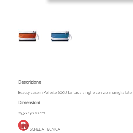
• Camicie
• Cravatte e Foulard
• Maglioni
• Cinture
• Pile
• Orologi da Polso
• Giubbotti
• Spille Portanome
• Gilet
• Occhiali
• Pantaloni
• Ciabatte
• Bermuda
• Calzini
• Tecnico da Lavoro
• Ombrelli
- Guarda tutti -
- Guarda tutti -
Descrizione
Beauty case in Polieste 600D fantasia a righe con zip, maniglia lateral
Dimensioni
29,5 x 19 x 10 cm
SCHEDA TECNICA