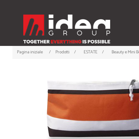
Pagina iniziale
/
Prodotti
/
ESTATE
/
Beauty e Mini B
ABBIGLIAMENTO
ACCESSORI
• T-shirt
• Cappellini
• Canotte
• Berrette Invernali
• Polo
• Scaldacollo
• Felpe
• Guanti e Sciarpe