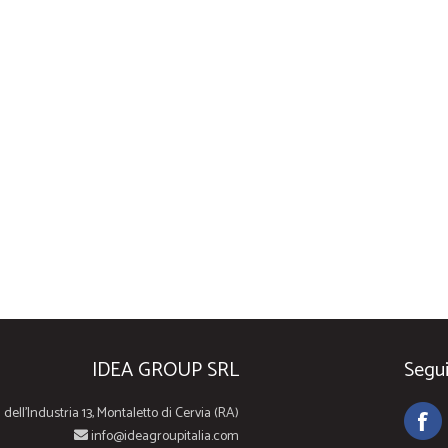
IDEA GROUP SRL
Segui
 dell'Industria 13, Montaletto di Cervia (RA)
info@ideagroupitalia.com