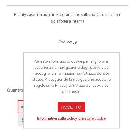
Beauty case multiuso in PU grana fine saffiano. Chiusura con 
zip e fodera interna
Cod:
24159
COLORE
Questo sito fa uso di cookie per migliorare
l’esperienza di navigazione degli utenti e per
raccogliere informazioni sull’utilizzo del sito
stesso. Proseguendo la navigazione accetti le
regole sulla Privacy e l'utilizzo dei cookie da
+
Quantità richiesta
parte nostra.
-
Aggiungi alla lista preventivo
ACCETTO
Informativa sulla policy, privacy e cookie
Richiedi informazioni prodotto