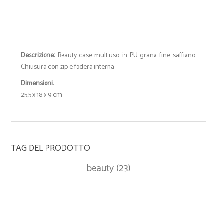
Descrizione:
Beauty case multiuso in PU grana fine saffiano.
Chiusura con zip e fodera interna
Dimensioni
:
25,5 x 18 x 9 cm
TAG DEL PRODOTTO
beauty
(23)