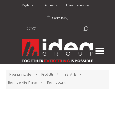
Registrati
Accesso
Lista preventivo
(0)
Carrello
(0)
Pagina iniziale
/
Prodotti
/
ESTATE
/
Beauty e Mini Borse
/
Beauty 24159