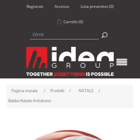
Registrati
Accesso
Lista preventivo
(0)
Carrello
(0)
Pagina iniziale
/
Prodotti
/
NATALE
/
Babbo Natale Antistress