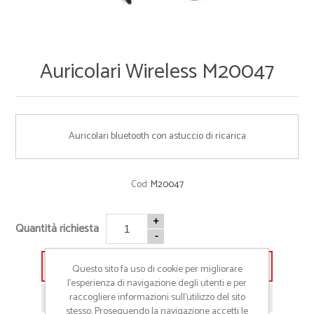
Auricolari Wireless M20047
Auricolari bluetooth con astuccio di ricarica
Cod:
M20047
+
Quantità richiesta
-
Aggiungi alla lista preventivo
Questo sito fa uso di cookie per migliorare
l’esperienza di navigazione degli utenti e per
raccogliere informazioni sull’utilizzo del sito
Richiedi informazioni prodotto
stesso. Proseguendo la navigazione accetti le