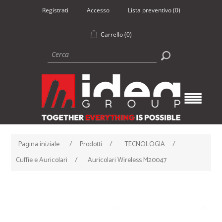
Registrati
Accesso
Lista preventivo
(0)
Carrello
(0)
Pagina iniziale
/
Prodotti
/
TECNOLOGIA
/
Cuffie e Auricolari
/
Auricolari Wireless M20047