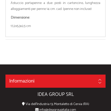
Astuccio portapenne a due posti in cartoncino, lunghezza
alloggiamenti per penne 14 cm. cad. (penne non incluse)
Dimensione:
17,2x5,3x2,5 cm
Informazioni
IDEA GROUP SRL
Via dell'Industria 13, Montaletto di Cervia (RA)
info@ideagroupitalia.com