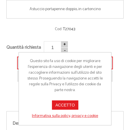
Astuccio portapenne doppio, in cartoncino
Cod:
T27043
+
Quantità richiesta
-
Questo sito fa uso di cookie per migliorare
Aggiungi alla lista preventivo
l’esperienza di navigazione degli utenti e per
raccogliere informazioni sull’utilizzo del sito
Richiedi informazioni prodotto
stesso. Proseguendo la navigazione accetti le
regole sulla Privacy e l'utilizzo dei cookie da
parte nostra.
ACCETTO
Informativa sulla policy, privacy e cookie
Descrizione: