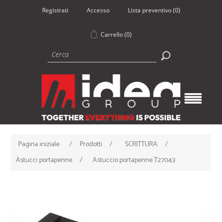
Registrati
Accesso
Lista preventivo
(0)
Carrello
(0)
Pagina iniziale
/
Prodotti
/
SCRITTURA
/
Astucci portapenne
/
Astuccio portapenne T27043