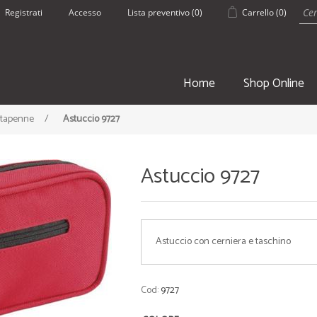
Registrati
Accesso
Lista preventivo
(0)
Carrello
(0)
Home
Shop Online
rtapenne
/
Astuccio 9727
Astuccio 9727
SPORT
ESTATE
Astuccio con cerniera e taschino
• Borsoni Sportivi
• Pantaloncin
• Teli palestra
• Borracce
• Zaini e Sacche
• Borse Mare
Cod:
9727
• Borracce
• Teli mare