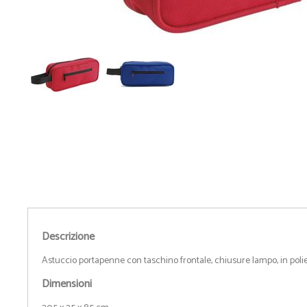
• Camicie
• Cravatte e Foulard
• Maglioni
• Cinture
• Pile
• Orologi da Polso
• Giubbotti
• Spille Portanome
• Gilet
• Occhiali
• Pantaloni
• Ciabatte
• Bermuda
• Calzini
• Tecnico da Lavoro
• Ombrelli
- Guarda tutti -
- Guarda tutti -
Descrizione
Astuccio portapenne con taschino frontale, chiusure lampo, in poli
Dimensioni