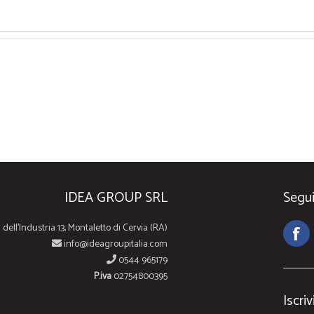
IDEA GROUP SRL
Segui
 dell'Industria 13, Montaletto di Cervia (RA)
info@ideagroupitalia.com
0544 965179
P.iva
02754800395
Iscriv