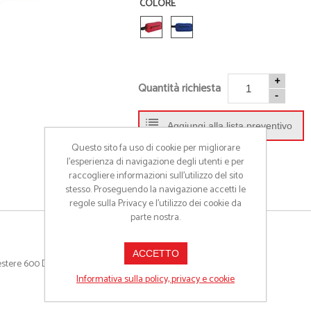
COLORE
• Abbigliamento sportivo
• Beauty e Min
• Tappetini Cambio
• Cappellini
• Accessori
• Occhiali
• Porta Scarpe
• Ciabatte
+
• Activity Tracker
• Giochi da sp
Quantità richiesta
-
• Accappatoi
• Borse Termi
• Palloni
• Accessori M
Aggiungi alla lista preventivo
• Braccialetti
Questo sito fa uso di cookie per migliorare
- Guarda tutti -
l’esperienza di navigazione degli utenti e per
raccogliere informazioni sull’utilizzo del sito
stesso. Proseguendo la navigazione accetti le
regole sulla Privacy e l'utilizzo dei cookie da
parte nostra.
ACCETTO
estere 600 D
Informativa sulla policy, privacy e cookie