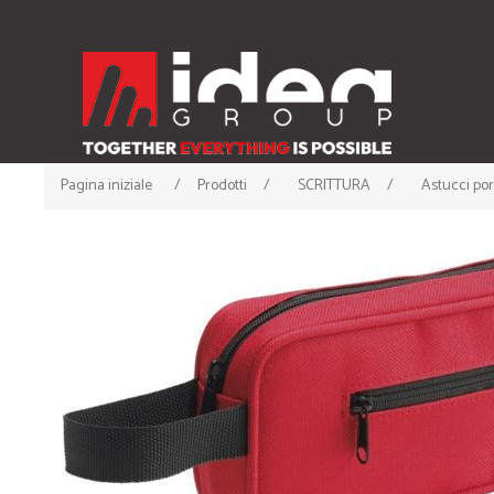
Pagina iniziale
/
Prodotti
/
SCRITTURA
/
Astucci po
ABBIGLIAMENTO
ACCESSORI
• T-shirt
• Cappellini
• Canotte
• Berrette Invernali
• Polo
• Scaldacollo
• Felpe
• Guanti e Sciarpe