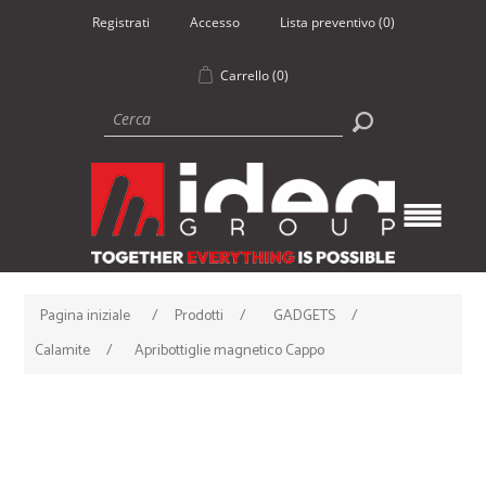
Registrati
Accesso
Lista preventivo
(0)
Carrello
(0)
Pagina iniziale
/
Prodotti
/
GADGETS
/
Calamite
/
Apribottiglie magnetico Cappo