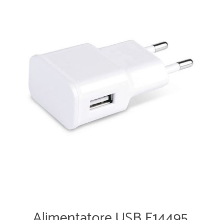
Alimentatore USB E14495