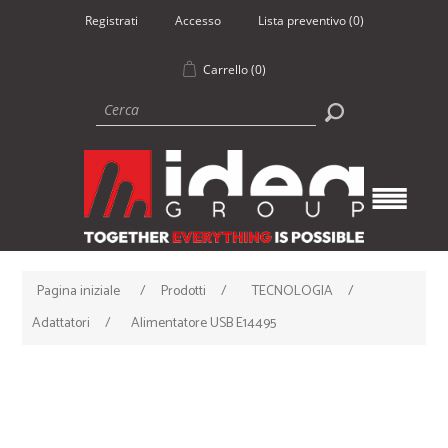
Registrati
Accesso
Lista preventivo
(0)
Carrello
(0)
Pagina iniziale
/
Prodotti
/
TECNOLOGIA
/
Adattatori
/
Alimentatore USB E14495