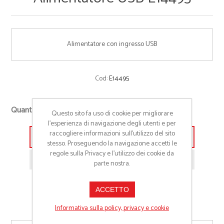
Alimentatore con ingresso USB
Cod:
E14495
+
Quantità richiesta
Questo sito fa uso di cookie per migliorare
-
l’esperienza di navigazione degli utenti e per
raccogliere informazioni sull’utilizzo del sito
Aggiungi alla lista preventivo
stesso. Proseguendo la navigazione accetti le
regole sulla Privacy e l'utilizzo dei cookie da
Richiedi informazioni prodotto
parte nostra.
ACCETTO
Informativa sulla policy, privacy e cookie