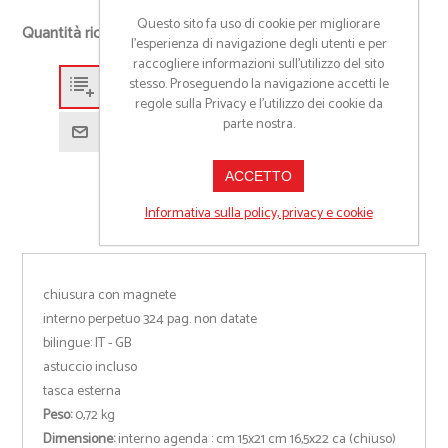
+
Questo sito fa uso di cookie per migliorare
Quantità richiesta
-
l’esperienza di navigazione degli utenti e per
raccogliere informazioni sull’utilizzo del sito
stesso. Proseguendo la navigazione accetti le
Aggiungi alla lista preventivo
regole sulla Privacy e l'utilizzo dei cookie da
parte nostra.
Richiedi informazioni prodotto
ACCETTO
Informativa sulla policy, privacy e cookie
chiusura con magnete
interno perpetuo 324 pag. non datate
bilingue: IT - GB
astuccio incluso
tasca esterna
Peso:
0,72 kg
Dimensione:
interno agenda : cm 15x21 cm 16,5x22 ca (chiuso)