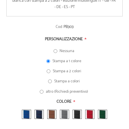
bianca con stampa a 2 colori • edizione multilingue: IT - GB - FR 
- DE - ES - PT
Cod:
PB303
*
PERSONALIZZAZIONE
Nessuna
Stampa a 1 colore
Stampa a 2 colori
Stampa a colori
altro (Richiedi preventivo)
*
COLORE