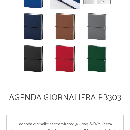
AGENDA GIORNALIERA PB303
• agenda giornaliera termovirante 324 pag. S/D/A • carta 