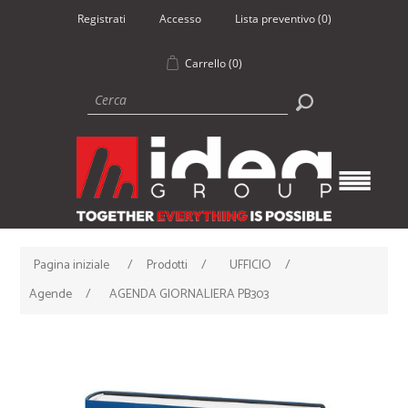
Registrati
Accesso
Lista preventivo
(0)
Carrello
(0)
Pagina iniziale
/
Prodotti
/
UFFICIO
/
Agende
/
AGENDA GIORNALIERA PB303