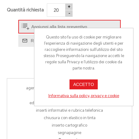
+
Quantità richiesta
-
Aggiungi alla lista preventivo
Questo sito fa uso di cookie per migliorare
Richiedi informazioni prodotto
l’esperienza di navigazione degli utenti e per
raccogliere informazioni sull’utilizzo del sito
stesso. Proseguendo la navigazione accetti le
regole sulla Privacy e l'utilizzo dei cookie da
parte nostra.
ACCETTO
agenda giornaliera termovirante 324 pag. S/D/A
carta bianca con stampa a 2 colori
Informativa sulla policy, privacy e cookie
edizione multilingue: IT - GB - FR - DE - ES - PT
inserti informativi e rubrica telefonica
chiusura con elastico in tinta
inserto cartografico
segnapagine