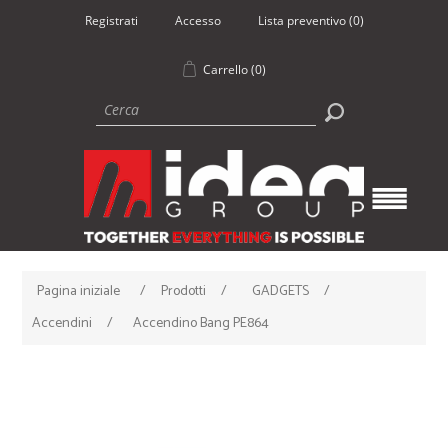
Registrati
Accesso
Lista preventivo
(0)
Carrello
(0)
Pagina iniziale
/
Prodotti
/
GADGETS
/
Accendini
/
Accendino Bang PE864